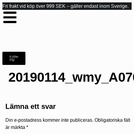
Fri frakt vid köp över 999 SEK – gäller endast inom Sverige.
0,00
kr
0
20190114_wmy_A07
Lämna ett svar
Din e-postadress kommer inte publiceras.
Obligatoriska fält
är märkta
*