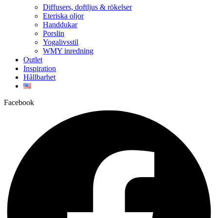
Diffusers, doftljus & rökelser
Eteriska oljor
Handdukar
Porslin
Yogalivsstil
WMY inredning
Outlet
Inspiration
Hållbarhet
Facebook