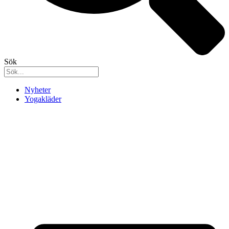
Sök
Nyheter
Yogakläder