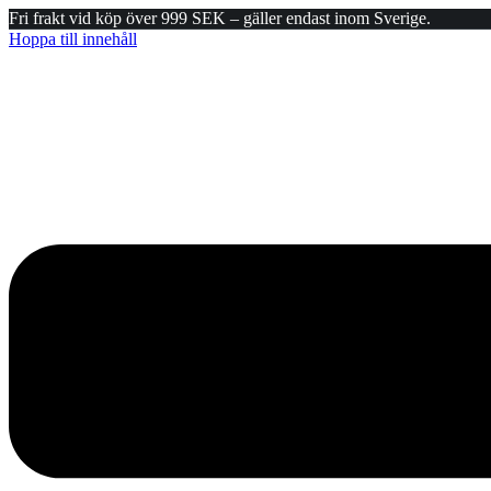
Fri frakt vid köp över 999 SEK – gäller endast inom Sverige.
Hoppa till innehåll