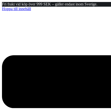
Fri frakt vid köp över 999 SEK – gäller endast inom Sverige.
Hoppa till innehåll