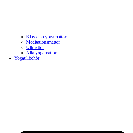
Klassiska yogamattor
Meditationsmattor
Ullmattor
Alla yogamattor
Yogatillbehör