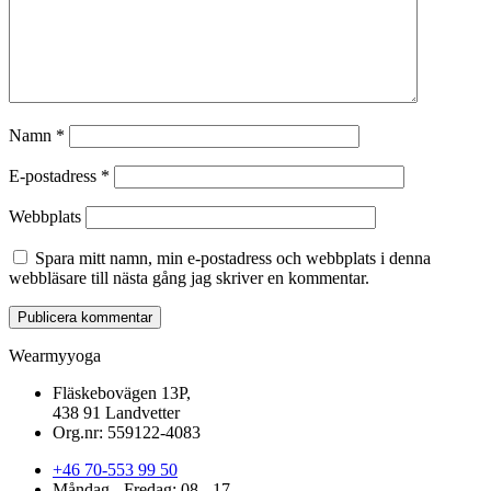
Namn
*
E-postadress
*
Webbplats
Spara mitt namn, min e-postadress och webbplats i denna
webbläsare till nästa gång jag skriver en kommentar.
Wearmyyoga
Fläskebovägen 13P,
438 91 Landvetter
Org.nr: 559122-4083
+46 70-553 99 50
Måndag - Fredag: 08 - 17