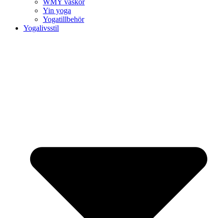
WMY väskor
Yin yoga
Yogatillbehör
Yogalivsstil