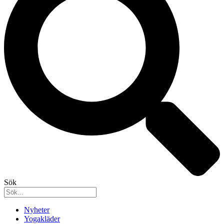
Sök
Nyheter
Yogakläder