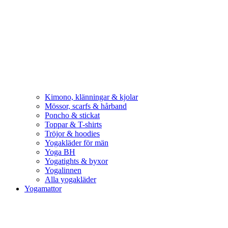
Kimono, klänningar & kjolar
Mössor, scarfs & hårband
Poncho & stickat
Toppar & T-shirts
Tröjor & hoodies
Yogakläder för män
Yoga BH
Yogatights & byxor
Yogalinnen
Alla yogakläder
Yogamattor