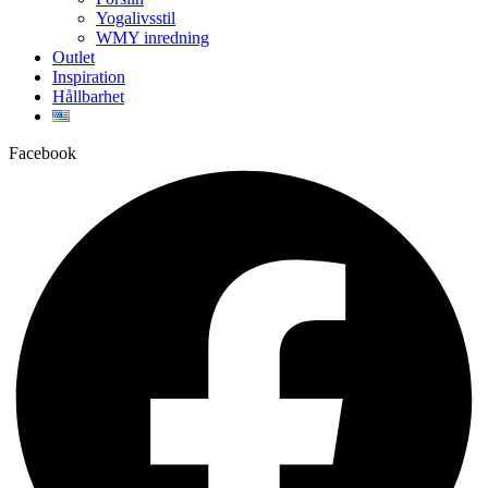
Yogalivsstil
WMY inredning
Outlet
Inspiration
Hållbarhet
Facebook