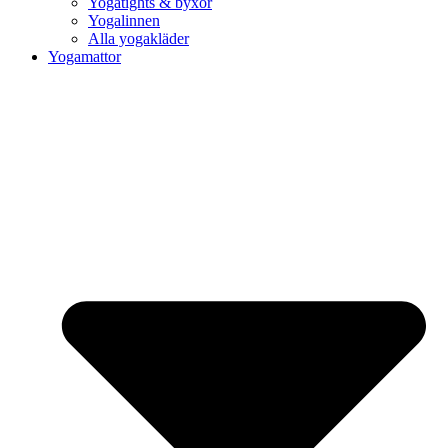
Yogatights & byxor
Yogalinnen
Alla yogakläder
Yogamattor