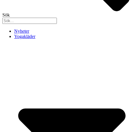
Sök
Nyheter
Yogakläder