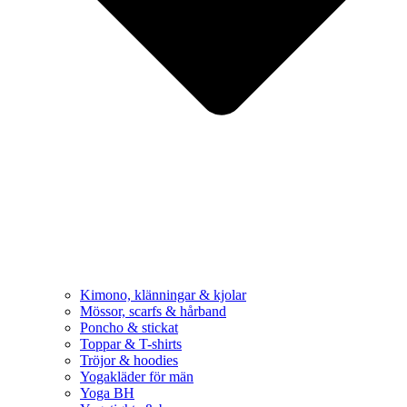
Kimono, klänningar & kjolar
Mössor, scarfs & hårband
Poncho & stickat
Toppar & T-shirts
Tröjor & hoodies
Yogakläder för män
Yoga BH