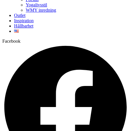
Yogalivsstil
WMY inredning
Outlet
Inspiration
Hållbarhet
Facebook