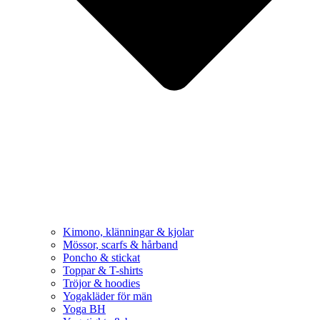
Kimono, klänningar & kjolar
Mössor, scarfs & hårband
Poncho & stickat
Toppar & T-shirts
Tröjor & hoodies
Yogakläder för män
Yoga BH