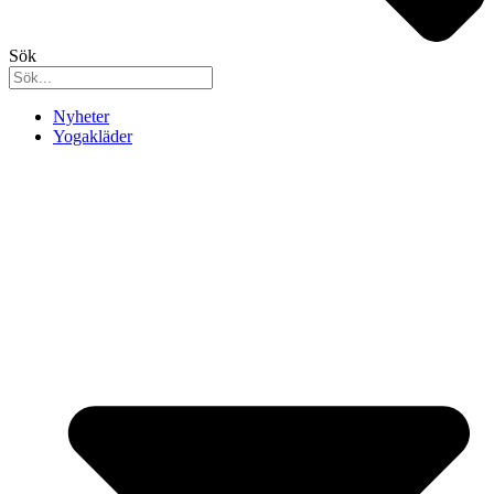
Sök
Nyheter
Yogakläder