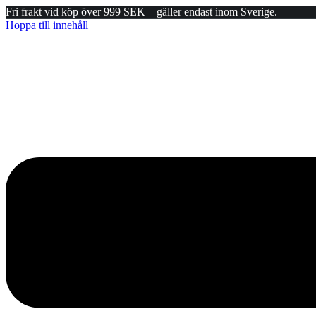
Fri frakt vid köp över 999 SEK – gäller endast inom Sverige.
Hoppa till innehåll