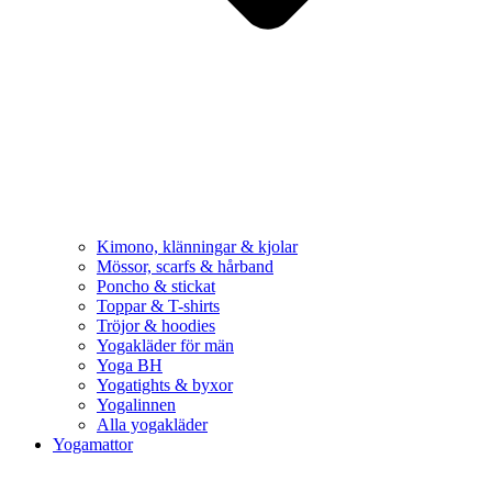
Kimono, klänningar & kjolar
Mössor, scarfs & hårband
Poncho & stickat
Toppar & T-shirts
Tröjor & hoodies
Yogakläder för män
Yoga BH
Yogatights & byxor
Yogalinnen
Alla yogakläder
Yogamattor