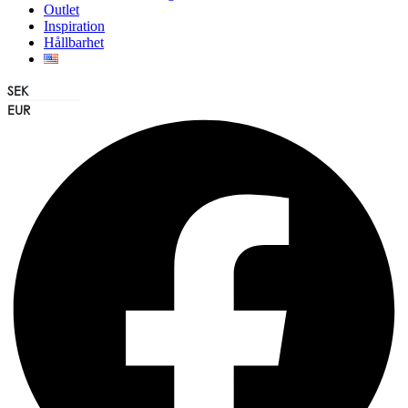
Outlet
Inspiration
Hållbarhet
SEK
Facebook
EUR