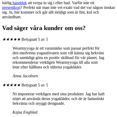
härlig
handduk
att svepa in sig i efter bad. Varför inte ett
presentkort
? Perfekt när man inte vet exakt vad det var någon önskar
sig. Ja, här kommer och går allt möjligt som är fint, kul och
användbart.
Vad säger våra kunder om oss?
★
★
★
★
★
Betygsatt 5 av 5
Wearmyyoga är ett varumärke som passar perfekt för
den medvetna yogautövaren som vill känna sig bekväm
och samtidigt göra en positiv skillnad för vår planet. Jag
rekommenderar verkligen Wearmyyoga till alla som
letar efter hållbara och stilrena yogakläder.
Anna Jacobsen
★
★
★
★
★
Betygsatt 5 av 5
Ni imponerar verkligen med sina produkter. Jag har haft
nöjet att använda deras yogakläder, och de är fantastiskt
bekväma och snyggt designade.
Kajsa Engblad