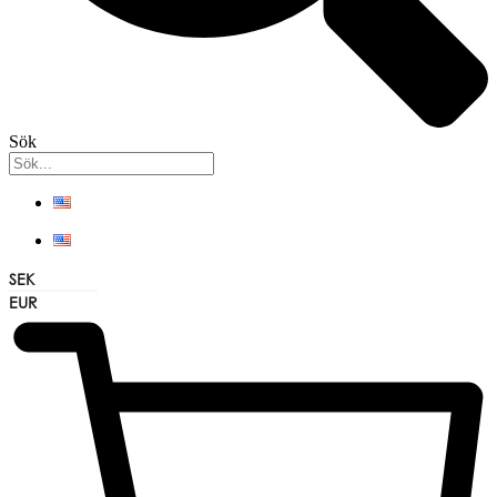
Sök
SEK
0,00
kr
0
EUR