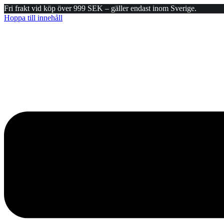
Fri frakt vid köp över 999 SEK – gäller endast inom Sverige.
Hoppa till innehåll