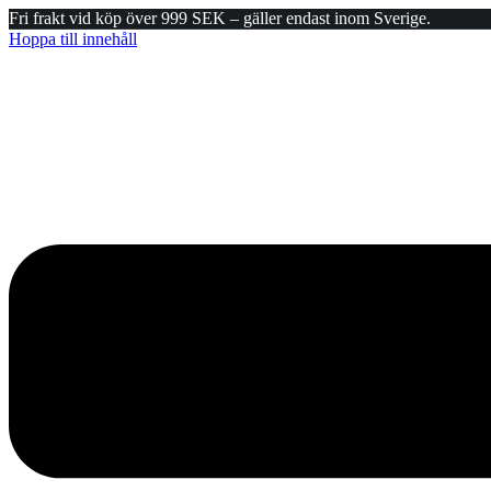
Fri frakt vid köp över 999 SEK – gäller endast inom Sverige.
Hoppa till innehåll