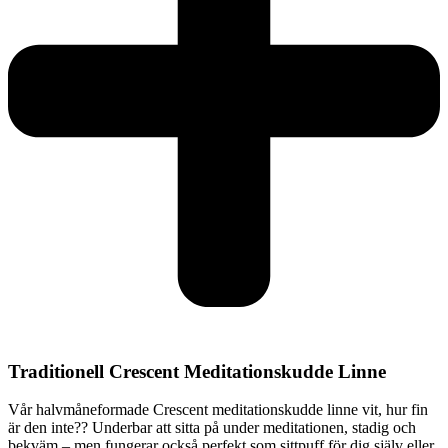
Traditionell Crescent Meditationskudde Linne
Vår halvmåneformade Crescent meditationskudde linne vit, hur fin
är den inte?? Underbar att sitta på under meditationen, stadig och
bekväm – men fungerar också perfekt som sittpuff för dig själv eller