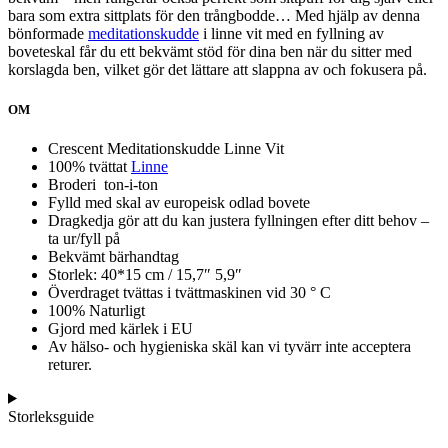
bara som extra sittplats för den trångbodde… Med hjälp av denna
bönformade
meditationskudde
i linne vit med en fyllning av
boveteskal får du ett bekvämt stöd för dina ben när du sitter med
korslagda ben, vilket gör det lättare att slappna av och fokusera på.
OM
Crescent Meditationskudde Linne Vit
100% tvättat
Linne
Broderi ton-i-ton
Fylld med skal av europeisk odlad bovete
Dragkedja gör att du kan justera fyllningen efter ditt behov –
ta ur/fyll på
Bekvämt bärhandtag
Storlek: 40*15 cm / 15,7″ 5,9″
Överdraget tvättas i tvättmaskinen vid 30 ° C
100% Naturligt
Gjord med kärlek i EU
Av hälso- och hygieniska skäl kan vi tyvärr inte acceptera
returer.
Storleksguide