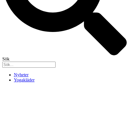
Sök
Nyheter
Yogakläder