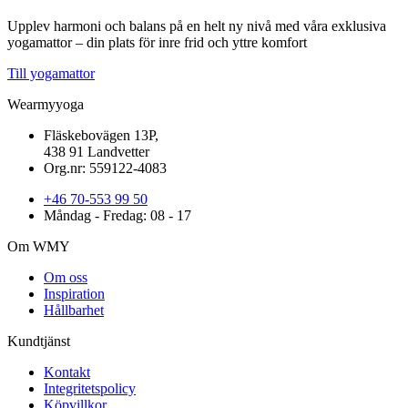
Upplev harmoni och balans på en helt ny nivå med våra exklusiva
yogamattor – din plats för inre frid och yttre komfort
Till yogamattor
Wearmyyoga
Fläskebovägen 13P,
438 91 Landvetter
Org.nr: 559122-4083
+46 70-553 99 50
Måndag - Fredag: 08 - 17
Om WMY
Om oss
Inspiration
Hållbarhet
Kundtjänst
Kontakt
Integritetspolicy
Köpvillkor