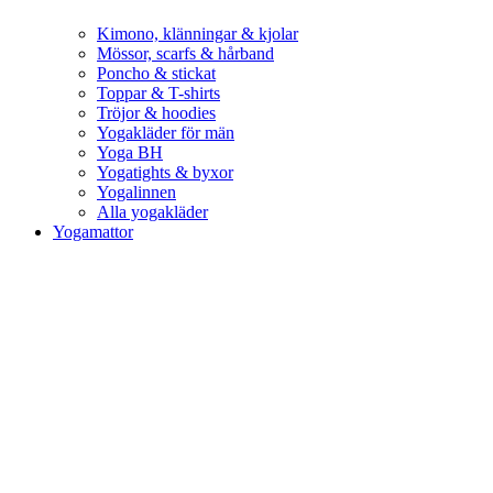
Kimono, klänningar & kjolar
Mössor, scarfs & hårband
Poncho & stickat
Toppar & T-shirts
Tröjor & hoodies
Yogakläder för män
Yoga BH
Yogatights & byxor
Yogalinnen
Alla yogakläder
Yogamattor