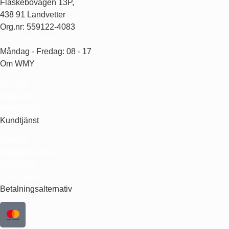
Fläskebovägen 13P,
438 91 Landvetter
Org.nr: 559122-4083
+46 70-553 99 50
Måndag - Fredag: 08 - 17
Om WMY
Om oss
Inspiration
Hållbarhet
Kundtjänst
Kontakt
Integritetspolicy
Köpvillkor
LIA Praktik
Betalningsalternativ