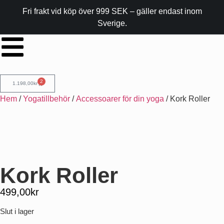
Fri frakt vid köp över 999 SEK – gäller endast inom
Sverige.
2
1.198,00
kr
Hem
/
Yogatillbehör
/
Accessoarer för din yoga
/ Kork Roller
Kork Roller
499,00
kr
Slut i lager