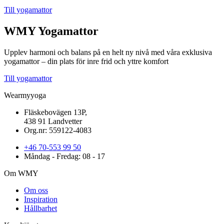
Till yogamattor
WMY Yogamattor
Upplev harmoni och balans på en helt ny nivå med våra exklusiva
yogamattor – din plats för inre frid och yttre komfort
Till yogamattor
Wearmyyoga
Fläskebovägen 13P,
438 91 Landvetter
Org.nr: 559122-4083
+46 70-553 99 50
Måndag - Fredag: 08 - 17
Om WMY
Om oss
Inspiration
Hållbarhet