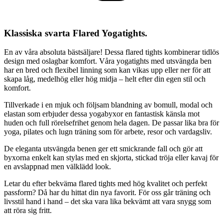
Klassiska svarta Flared Yogatights.
En av våra absoluta bästsäljare! Dessa flared tights kombinerar tidlös
design med oslagbar komfort. Våra yogatights med utsvängda ben
har en bred och flexibel linning som kan vikas upp eller ner för att
skapa låg, medelhög eller hög midja – helt efter din egen stil och
komfort.
Tillverkade i en mjuk och följsam blandning av bomull, modal och
elastan som erbjuder dessa yogabyxor en fantastisk känsla mot
huden och full rörelsefrihet genom hela dagen. De passar lika bra för
yoga, pilates och lugn träning som för arbete, resor och vardagsliv.
De eleganta utsvängda benen ger ett smickrande fall och gör att
byxorna enkelt kan stylas med en skjorta, stickad tröja eller kavaj för
en avslappnad men välklädd look.
Letar du efter bekväma flared tights med hög kvalitet och perfekt
passform? Då har du hittat din nya favorit. För oss går träning och
livsstil hand i hand – det ska vara lika bekvämt att vara snygg som
att röra sig fritt.