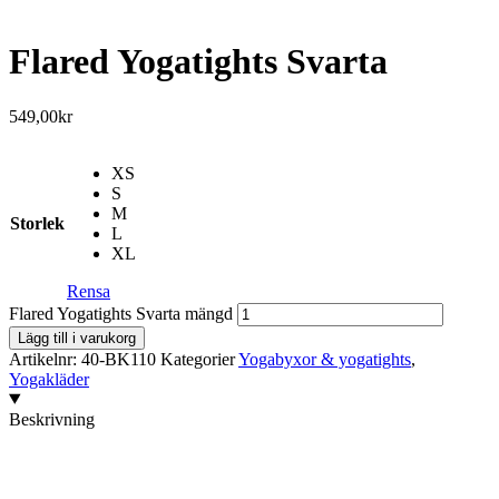
Flared Yogatights Svarta
549,00
kr
XS
S
M
Storlek
L
XL
Rensa
Flared Yogatights Svarta mängd
Lägg till i varukorg
Artikelnr:
40-BK110
Kategorier
Yogabyxor & yogatights
,
Yogakläder
Beskrivning