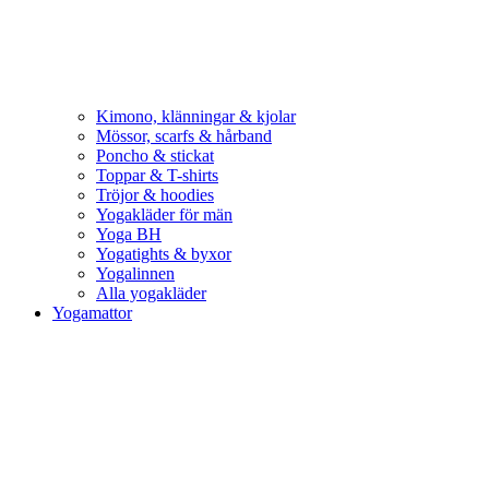
Kimono, klänningar & kjolar
Mössor, scarfs & hårband
Poncho & stickat
Toppar & T-shirts
Tröjor & hoodies
Yogakläder för män
Yoga BH
Yogatights & byxor
Yogalinnen
Alla yogakläder
Yogamattor