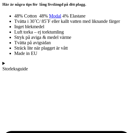
Här är några tips för lång livslängd på ditt plagg.
48% Cotton 48%
Modal
4% Elastane
Tvätta i 30˚C/ 85˚F eller kallt vatten med liknande färger
Inget blekmedel
Luft torka – ej torktumling
Stryk på aviga & medel värme
Tvätta på avigsidan
Sträck lite när plagget är vått
Made in EU
Storleksguide