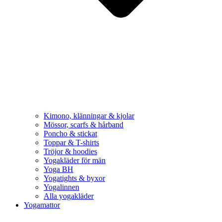
Kimono, klänningar & kjolar
Mössor, scarfs & hårband
Poncho & stickat
Toppar & T-shirts
Tröjor & hoodies
Yogakläder för män
Yoga BH
Yogatights & byxor
Yogalinnen
Alla yogakläder
Yogamattor