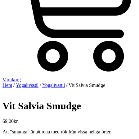
Varukorg
Hem
/
Yogalivsstil
/
Yogalivsstil
/ Vit Salvia Smudge
Vit Salvia Smudge
69,00
kr
Att ”smudga” är att rena med rök från vissa heliga örter.