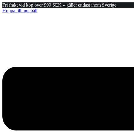
Fri frakt vid köp över 999 SEK – gäller endast inom Sverige.
Hoppa till innehåll