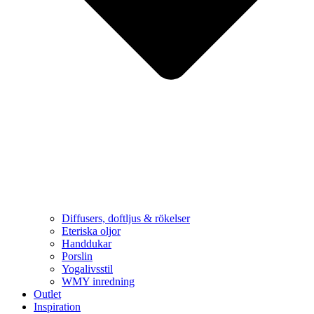
Diffusers, doftljus & rökelser
Eteriska oljor
Handdukar
Porslin
Yogalivsstil
WMY inredning
Outlet
Inspiration