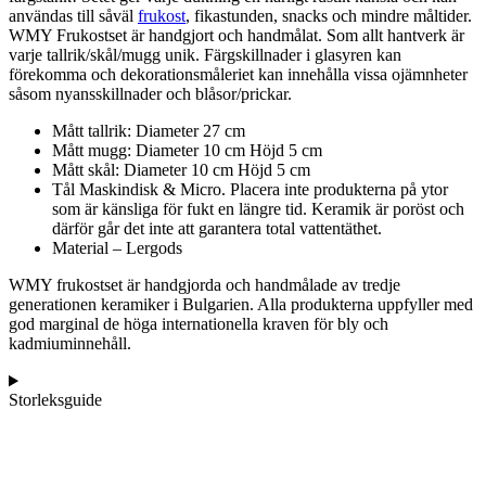
användas till såväl
frukost
, fikastunden, snacks och mindre måltider.
WMY Frukostset är handgjort och handmålat. Som allt hantverk är
varje tallrik/skål/mugg unik. Färgskillnader i glasyren kan
förekomma och dekorationsmåleriet kan innehålla vissa ojämnheter
såsom nyansskillnader och blåsor/prickar.
Mått tallrik: Diameter 27 cm
Mått mugg: Diameter 10 cm Höjd 5 cm
Mått skål: Diameter 10 cm Höjd 5 cm
Tål Maskindisk & Micro. Placera inte produkterna på ytor
som är känsliga för fukt en längre tid. Keramik är poröst och
därför går det inte att garantera total vattentäthet.
Material – Lergods
WMY frukostset är handgjorda och handmålade av tredje
generationen keramiker i Bulgarien. Alla produkterna uppfyller med
god marginal de höga internationella kraven för bly och
kadmiuminnehåll.
Storleksguide