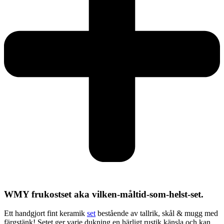
WMY frukostset aka vilken-måltid-som-helst-set.
Ett handgjort fint keramik
set
bestående av tallrik, skål & mugg med
färgstänk! Setet ger varje dukning en härligt rustik känsla och kan