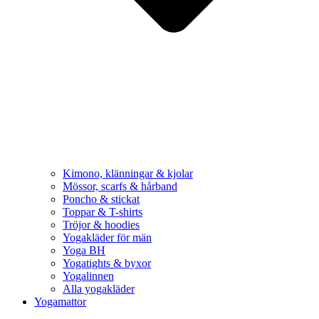
Kimono, klänningar & kjolar
Mössor, scarfs & hårband
Poncho & stickat
Toppar & T-shirts
Tröjor & hoodies
Yogakläder för män
Yoga BH
Yogatights & byxor
Yogalinnen
Alla yogakläder
Yogamattor