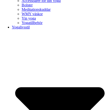
Accessoarer för din Yoga
Bolster
Meditationskuddar
WMY väskor
Yin yoga
Yogatillbehör
Yogalivsstil