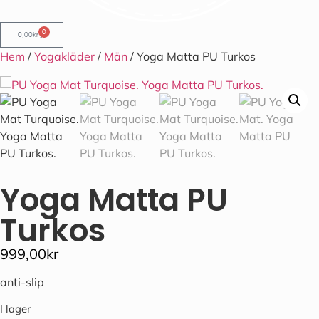
0
0,00
kr
Hem
/
Yogakläder
/
Män
/ Yoga Matta PU Turkos
Yoga Matta PU
Turkos
999,00
kr
anti-slip
I lager