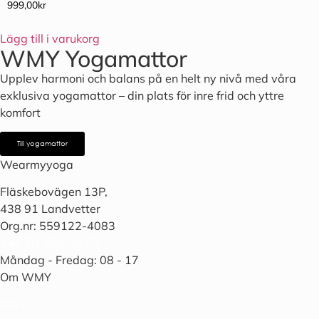
999,00
kr
Lägg till i varukorg
WMY Yogamattor
Upplev harmoni och balans på en helt ny nivå med våra
exklusiva yogamattor – din plats för inre frid och yttre
komfort
Till yogamattor
Wearmyyoga
Fläskebovägen 13P,
438 91 Landvetter
Org.nr: 559122-4083
+46 70-553 99 50
Måndag - Fredag: 08 - 17
Om WMY
Om oss