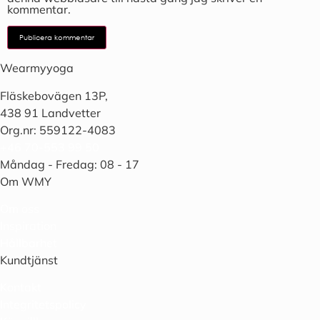
kommentar.
Wearmyyoga
Fläskebovägen 13P,
438 91 Landvetter
Org.nr: 559122-4083
+46 70-553 99 50
Måndag - Fredag: 08 - 17
Om WMY
Om oss
Inspiration
Hållbarhet
Kundtjänst
Kontakt
Integritetspolicy