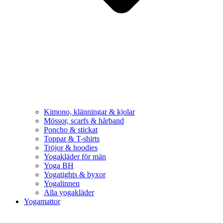
Kimono, klänningar & kjolar
Mössor, scarfs & hårband
Poncho & stickat
Toppar & T-shirts
Tröjor & hoodies
Yogakläder för män
Yoga BH
Yogatights & byxor
Yogalinnen
Alla yogakläder
Yogamattor