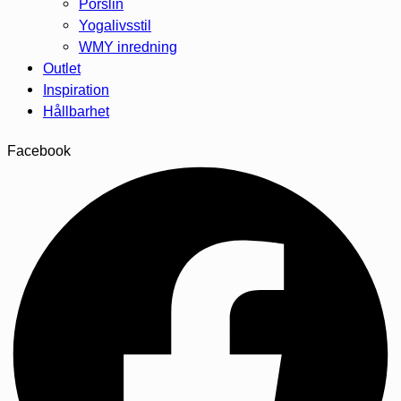
Porslin
Yogalivsstil
WMY inredning
Outlet
Inspiration
Hållbarhet
Facebook