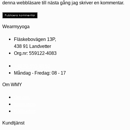
denna webbläsare till nästa gång jag skriver en kommentar.
Wearmyyoga
Fläskebovägen 13P,
438 91 Landvetter
Org.nr: 559122-4083
+46 70-553 99 50
Måndag - Fredag: 08 - 17
Om WMY
Om oss
Inspiration
Hållbarhet
Kundtjänst