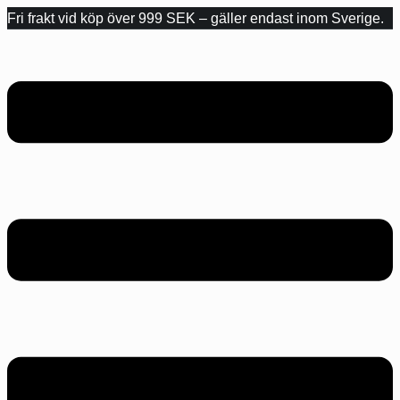
Fri frakt vid köp över 999 SEK – gäller endast inom Sverige.
Hoppa
till
innehåll