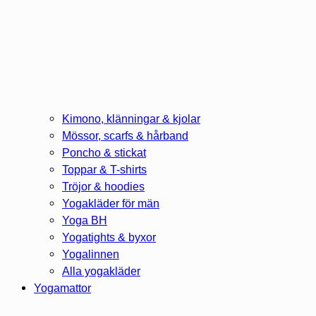
Kimono, klänningar & kjolar
Mössor, scarfs & hårband
Poncho & stickat
Toppar & T-shirts
Tröjor & hoodies
Yogakläder för män
Yoga BH
Yogatights & byxor
Yogalinnen
Alla yogakläder
Yogamattor