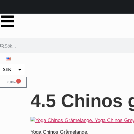
SEK
EUR
0
0,00
kr
4.5 Chinos 
Yoga Chinos Gråmelange.