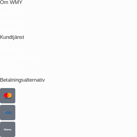
Om WMY
Om oss
Inspiration
Hållbarhet
Kundtjänst
Kontakt
Integritetspolicy
Köpvillkor
LIA Praktik
Betalningsalternativ