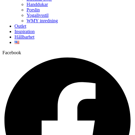
Handdukar
Porslin
Yogalivsstil
WMY inredning
Outlet
Inspiration
Hållbarhet
Facebook