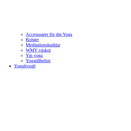
Accessoarer för din Yoga
Bolster
Meditationskuddar
WMY väskor
Yin yoga
Yogatillbehör
Yogalivsstil