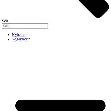
Sök
Nyheter
Yogakläder