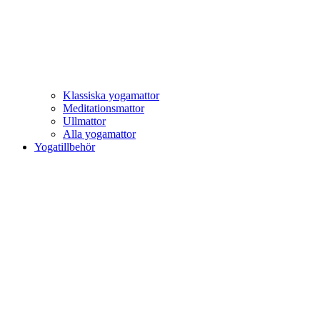
Klassiska yogamattor
Meditationsmattor
Ullmattor
Alla yogamattor
Yogatillbehör