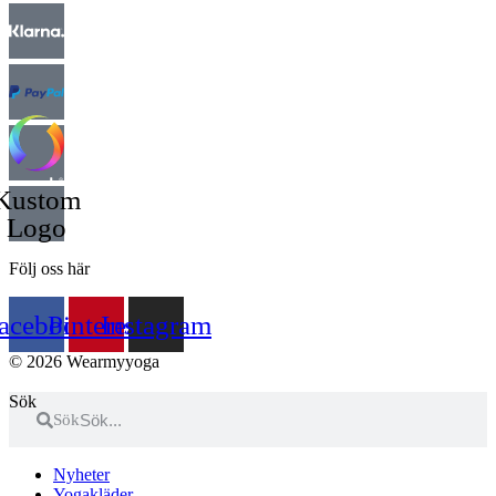
Kustom
Logo
Följ oss här
acebook
Pinterest
Instagram
© 2026 Wearmyyoga
Sök
Sök
Nyheter
Yogakläder