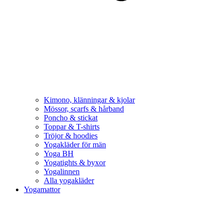
Kimono, klänningar & kjolar
Mössor, scarfs & hårband
Poncho & stickat
Toppar & T-shirts
Tröjor & hoodies
Yogakläder för män
Yoga BH
Yogatights & byxor
Yogalinnen
Alla yogakläder
Yogamattor