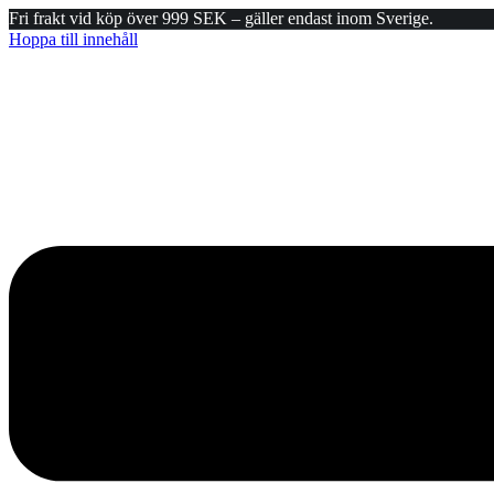
Fri frakt vid köp över 999 SEK – gäller endast inom Sverige.
Hoppa till innehåll