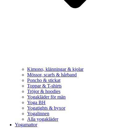
Kimono, klänningar & kjolar
Mössor, scarfs & hårband
Poncho & stickat
Toppar & T-shirts
Tröjor & hoodies
Yogakläder för män
Yoga BH
Yogatights & byxor
Yogalinnen
Alla yogakläder
Yogamattor