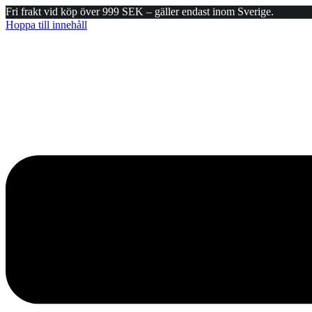
Fri frakt vid köp över 999 SEK – gäller endast inom Sverige.
Hoppa till innehåll