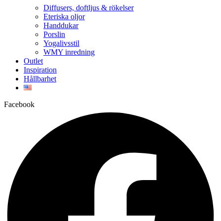
Diffusers, doftljus & rökelser
Eteriska oljor
Handdukar
Porslin
Yogalivsstil
WMY inredning
Outlet
Inspiration
Hållbarhet
Facebook