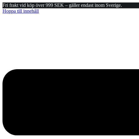
Fri frakt vid köp över 999 SEK – gäller endast inom Sverige.
Hoppa till innehåll