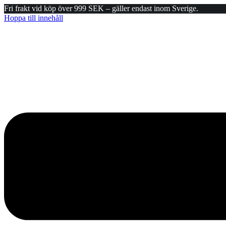
Fri frakt vid köp över 999 SEK – gäller endast inom Sverige.
Hoppa till innehåll