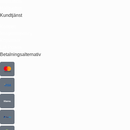
Inspiration
Hållbarhet
Kundtjänst
Kontakt
Integritetspolicy
Köpvillkor
LIA Praktik
Betalningsalternativ