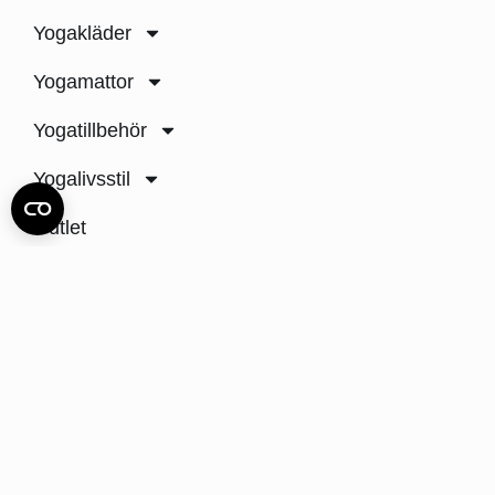
Yogakläder
Yogamattor
Yogatillbehör
Yogalivsstil
Outlet
Inspiration
Hållbarhet