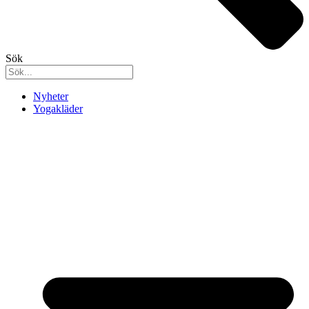
Sök
Nyheter
Yogakläder