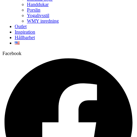
Handdukar
Porslin
Yogalivsstil
WMY inredning
Outlet
Inspiration
Hållbarhet
Facebook