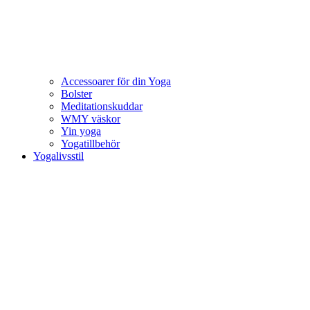
Accessoarer för din Yoga
Bolster
Meditationskuddar
WMY väskor
Yin yoga
Yogatillbehör
Yogalivsstil