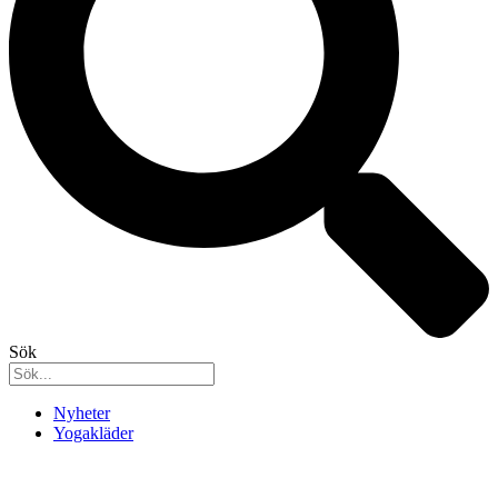
Sök
Nyheter
Yogakläder