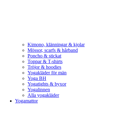
Kimono, klänningar & kjolar
Mössor, scarfs & hårband
Poncho & stickat
Toppar & T-shirts
Tröjor & hoodies
Yogakläder för män
Yoga BH
Yogatights & byxor
Yogalinnen
Alla yogakläder
Yogamattor