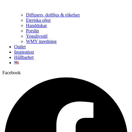
Diffusers, doftljus & rökelser
Eteriska oljor
Handdukar
Porslin
Yogalivsstil
WMY inredning
Outlet
Inspiration
Hållbarhet
Facebook