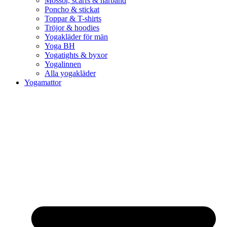
Mössor, scarfs & hårband
Poncho & stickat
Toppar & T-shirts
Tröjor & hoodies
Yogakläder för män
Yoga BH
Yogatights & byxor
Yogalinnen
Alla yogakläder
Yogamattor