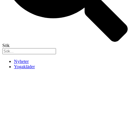
Sök
Nyheter
Yogakläder