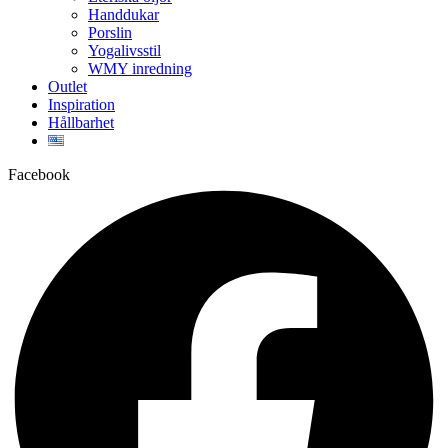
Handdukar
Porslin
Yogalivsstil
WMY inredning
Outlet
Inspiration
Hållbarhet
Facebook