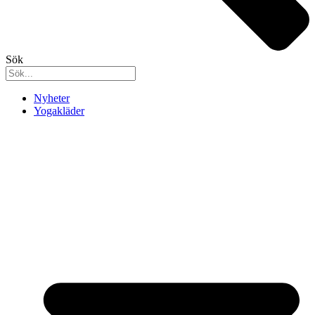
Sök
Nyheter
Yogakläder