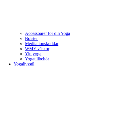
Accessoarer för din Yoga
Bolster
Meditationskuddar
WMY väskor
Yin yoga
Yogatillbehör
Yogalivsstil