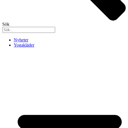
Sök
Nyheter
Yogakläder