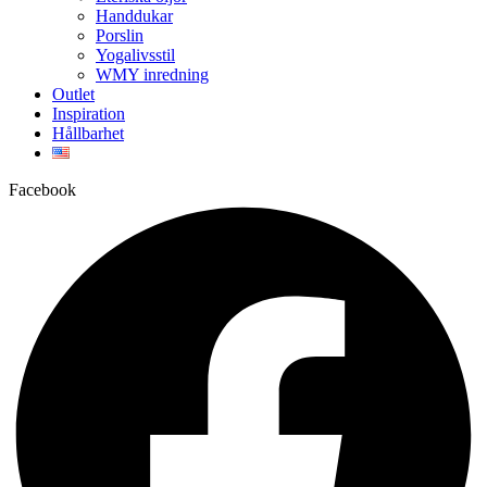
Handdukar
Porslin
Yogalivsstil
WMY inredning
Outlet
Inspiration
Hållbarhet
Facebook