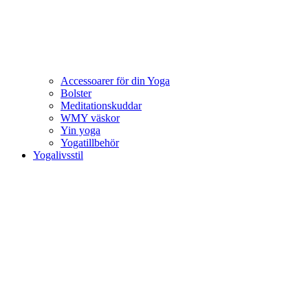
Accessoarer för din Yoga
Bolster
Meditationskuddar
WMY väskor
Yin yoga
Yogatillbehör
Yogalivsstil