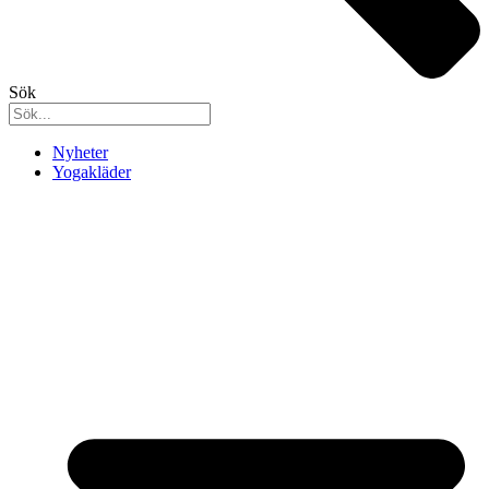
Sök
Nyheter
Yogakläder