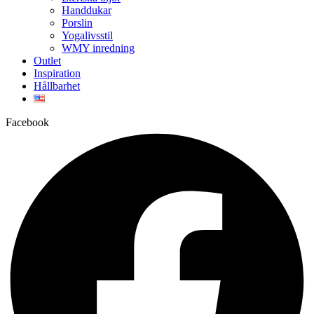
Handdukar
Porslin
Yogalivsstil
WMY inredning
Outlet
Inspiration
Hållbarhet
Facebook