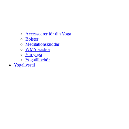
Accessoarer för din Yoga
Bolster
Meditationskuddar
WMY väskor
Yin yoga
Yogatillbehör
Yogalivsstil