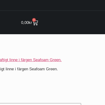
.
0
0,00
kr
igt linne i färgen Seafoam Green.