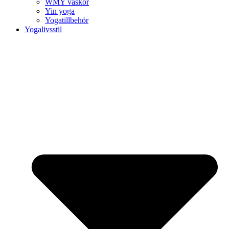
WMY väskor
Yin yoga
Yogatillbehör
Yogalivsstil