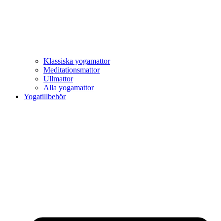
Klassiska yogamattor
Meditationsmattor
Ullmattor
Alla yogamattor
Yogatillbehör