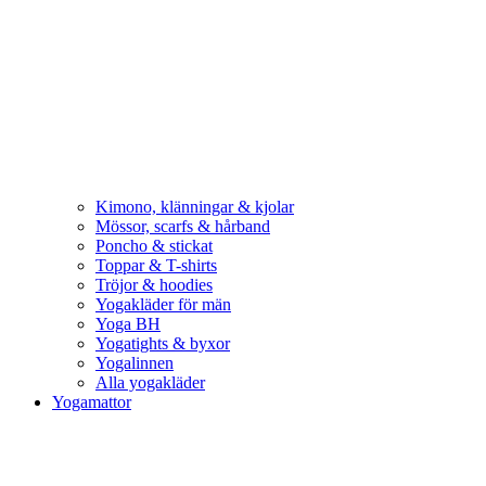
Kimono, klänningar & kjolar
Mössor, scarfs & hårband
Poncho & stickat
Toppar & T-shirts
Tröjor & hoodies
Yogakläder för män
Yoga BH
Yogatights & byxor
Yogalinnen
Alla yogakläder
Yogamattor