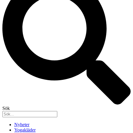
Sök
Nyheter
Yogakläder