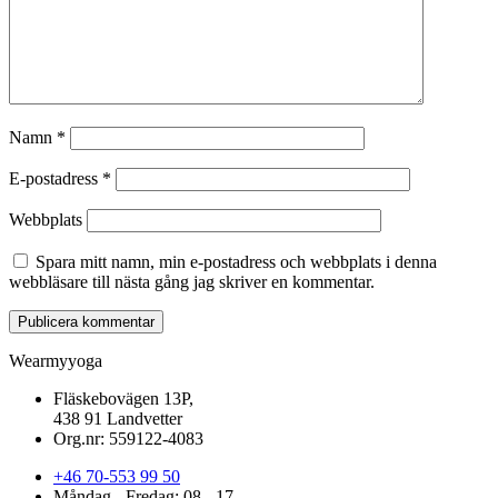
Namn
*
E-postadress
*
Webbplats
Spara mitt namn, min e-postadress och webbplats i denna
webbläsare till nästa gång jag skriver en kommentar.
Wearmyyoga
Fläskebovägen 13P,
438 91 Landvetter
Org.nr: 559122-4083
+46 70-553 99 50
Måndag - Fredag: 08 - 17