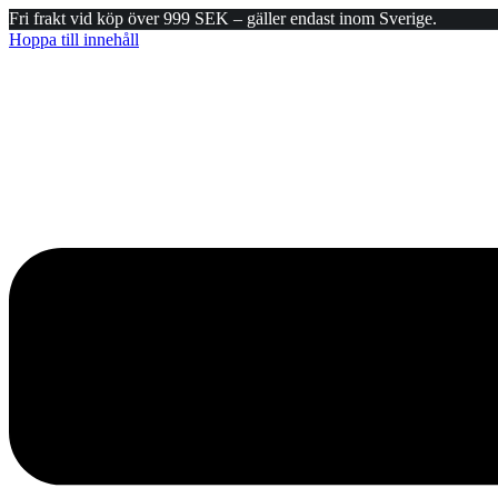
Fri frakt vid köp över 999 SEK – gäller endast inom Sverige.
Hoppa till innehåll