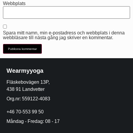
Webbplats
Spara mitt namn, min e-postadress och webbplats i denna
webbläsare till nästa gång jag skriver en kommentar.
Wearmyyoga
Fläskebovägen 13P,
438 91 Landvetter
Org.nr: 559122-4083
+46 70-553 99 50
Måndag - Fredag: 08 - 17