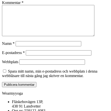
Kommentar
*
Namn
*
E-postadress
*
Webbplats
Spara mitt namn, min e-postadress och webbplats i denna
webbläsare till nästa gång jag skriver en kommentar.
Wearmyyoga
Fläskebovägen 13P,
438 91 Landvetter
Org.nr: 559122-4083