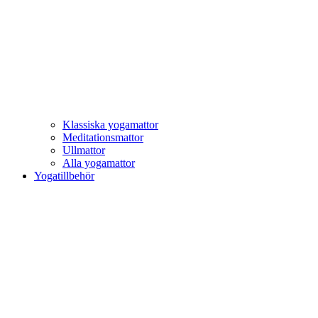
Klassiska yogamattor
Meditationsmattor
Ullmattor
Alla yogamattor
Yogatillbehör