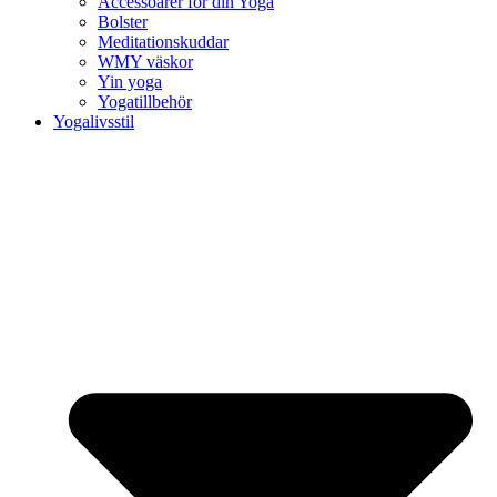
Accessoarer för din Yoga
Bolster
Meditationskuddar
WMY väskor
Yin yoga
Yogatillbehör
Yogalivsstil