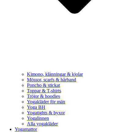
Kimono, klänningar & kjolar
Mössor, scarfs & hårband
Poncho & stickat
Toppar & T-shirts
Tröjor & hoodies
Yogakläder för män
Yoga BH
Yogatights & byxor
Yogalinnen
Alla yogakläder
Yogamattor