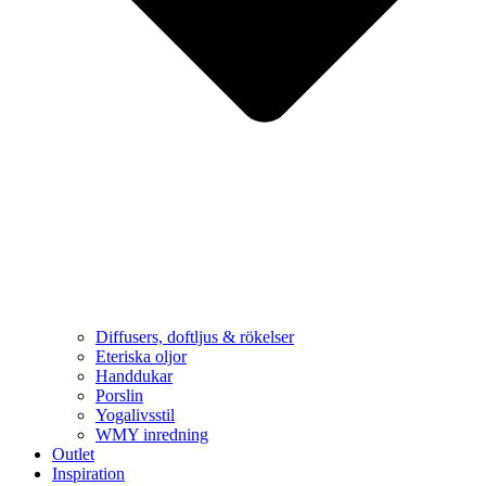
Diffusers, doftljus & rökelser
Eteriska oljor
Handdukar
Porslin
Yogalivsstil
WMY inredning
Outlet
Inspiration