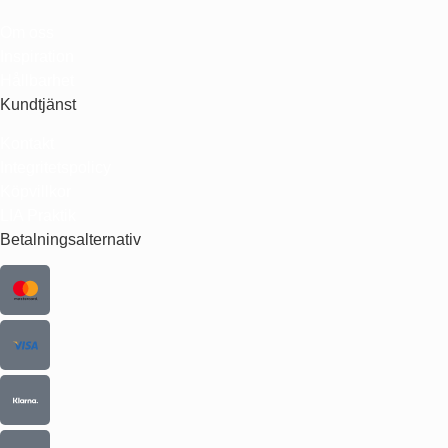
Om oss
Inspiration
Hållbarhet
Kundtjänst
Kontakt
Integritetspolicy
Köpvillkor
LIA Praktik
Betalningsalternativ