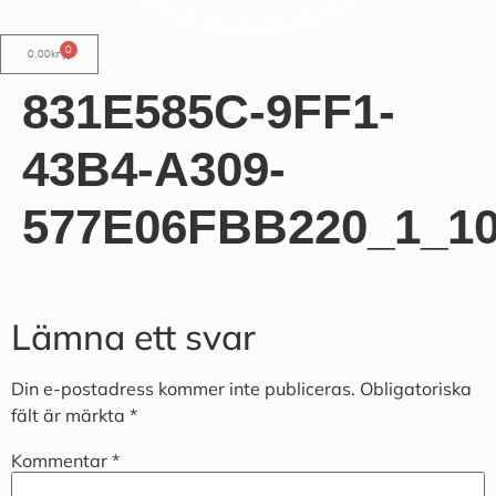
0
0,00
kr
831E585C-9FF1-
43B4-A309-
577E06FBB220_1_1
Lämna ett svar
Din e-postadress kommer inte publiceras.
Obligatoriska
fält är märkta
*
Kommentar
*