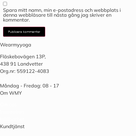
Spara mitt namn, min e-postadress och webbplats i
denna webbläsare till nästa gång jag skriver en
kommentar.
Wearmyyoga
Fläskebovägen 13P,
438 91 Landvetter
Org.nr: 559122-4083
+46 70-553 99 50
Måndag - Fredag: 08 - 17
Om WMY
Om oss
Inspiration
Hållbarhet
Kundtjänst