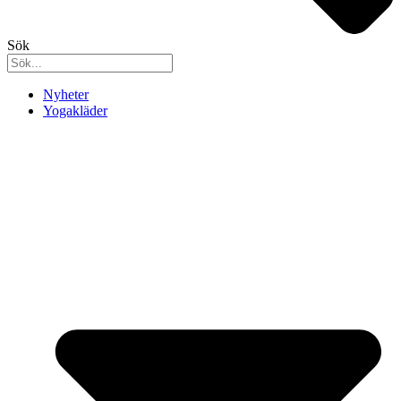
Sök
Nyheter
Yogakläder