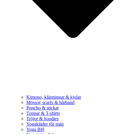
Kimono, klänningar & kjolar
Mössor, scarfs & hårband
Poncho & stickat
Toppar & T-shirts
Tröjor & hoodies
Yogakläder för män
Yoga BH