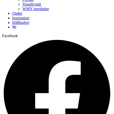
Yogalivsstil
WMY inredning
Outlet
Inspiration
Hållbarhet
Facebook