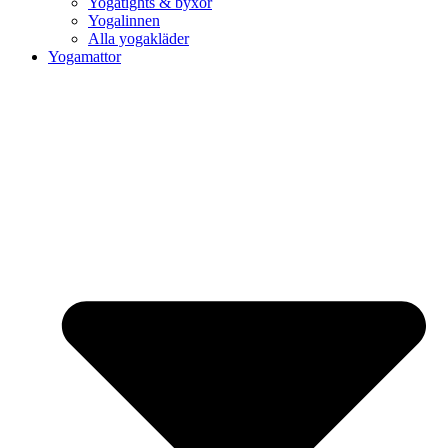
Yogatights & byxor
Yogalinnen
Alla yogakläder
Yogamattor