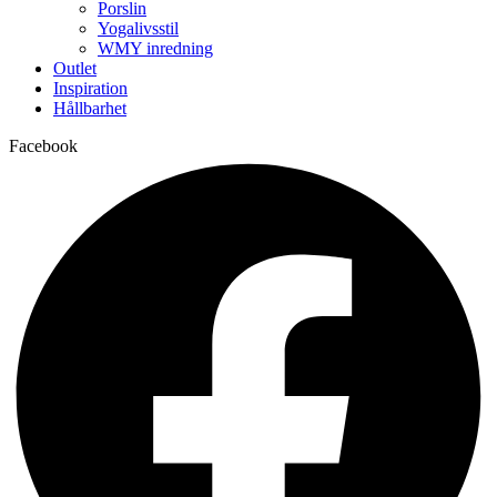
Porslin
Yogalivsstil
WMY inredning
Outlet
Inspiration
Hållbarhet
Facebook