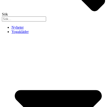
Sök
Nyheter
Yogakläder