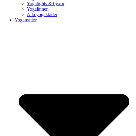
Yogatights & byxor
Yogalinnen
Alla yogakläder
Yogamattor