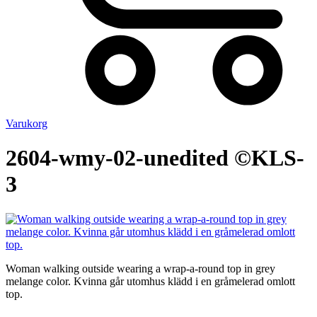
Varukorg
2604-wmy-02-unedited ©KLS-
3
Woman walking outside wearing a wrap-a-round top in grey
melange color. Kvinna går utomhus klädd i en gråmelerad omlott
top.