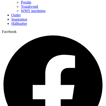
Porslin
Yogalivsstil
WMY inredning
Outlet
Inspiration
Hållbarhet
Facebook