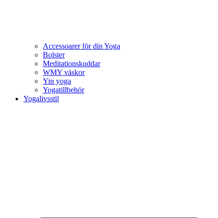
Accessoarer för din Yoga
Bolster
Meditationskuddar
WMY väskor
Yin yoga
Yogatillbehör
Yogalivsstil