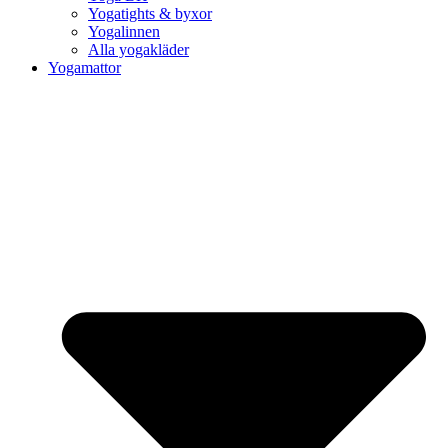
Yogatights & byxor
Yogalinnen
Alla yogakläder
Yogamattor