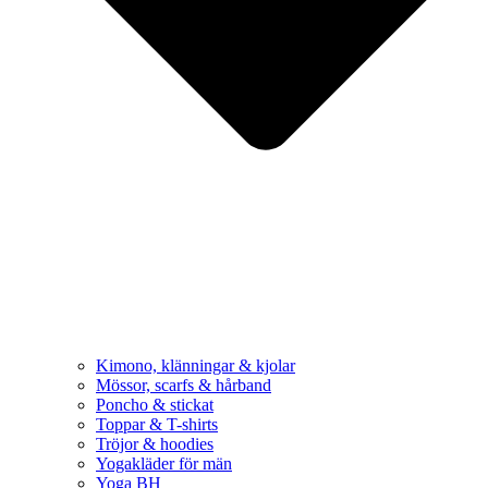
Kimono, klänningar & kjolar
Mössor, scarfs & hårband
Poncho & stickat
Toppar & T-shirts
Tröjor & hoodies
Yogakläder för män
Yoga BH