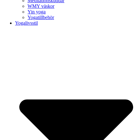
Meditationskuddar
WMY väskor
Yin yoga
Yogatillbehör
Yogalivsstil