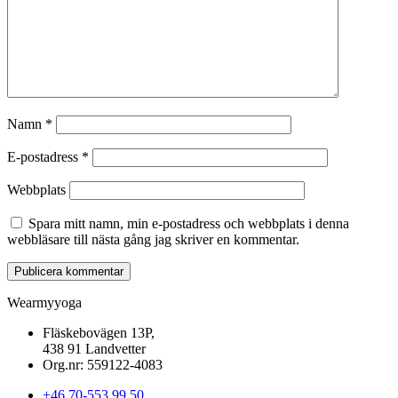
Namn
*
E-postadress
*
Webbplats
Spara mitt namn, min e-postadress och webbplats i denna
webbläsare till nästa gång jag skriver en kommentar.
Wearmyyoga
Fläskebovägen 13P,
438 91 Landvetter
Org.nr: 559122-4083
+46 70-553 99 50