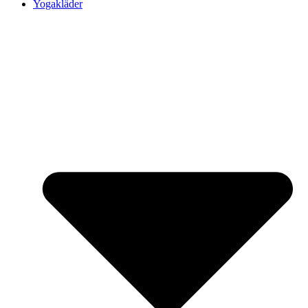
Yogakläder