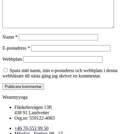
Namn
*
E-postadress
*
Webbplats
Spara mitt namn, min e-postadress och webbplats i denna
webbläsare till nästa gång jag skriver en kommentar.
Wearmyyoga
Fläskebovägen 13P,
438 91 Landvetter
Org.nr: 559122-4083
+46 70-553 99 50
Måndag - Fredag: 08 - 17