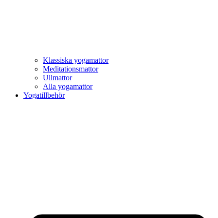
Klassiska yogamattor
Meditationsmattor
Ullmattor
Alla yogamattor
Yogatillbehör