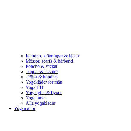
Kimono, klänningar & kjolar
Mössor, scarfs & hårband
Poncho & stickat
Toppar & T-shirts
Tröjor & hoodies
Yogakläder för män
Yoga BH
Yogatights & byxor
Yogalinnen
Alla yogakläder
Yogamattor