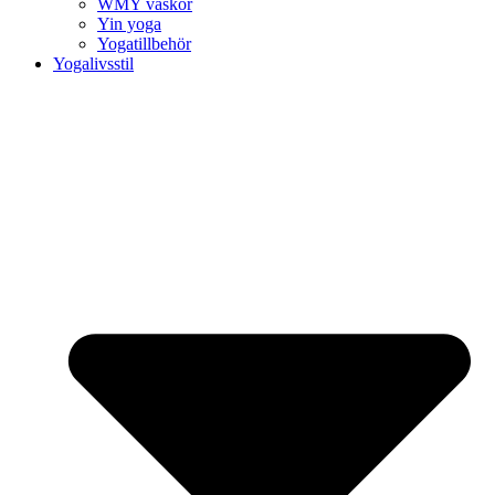
WMY väskor
Yin yoga
Yogatillbehör
Yogalivsstil