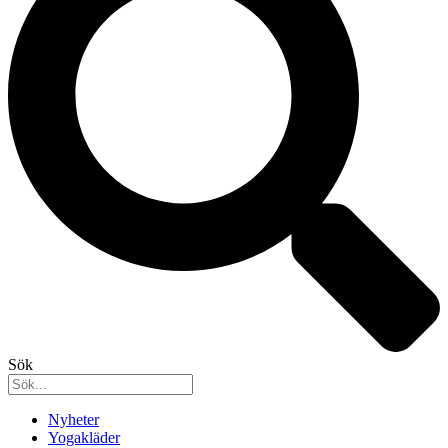
Sök
Nyheter
Yogakläder